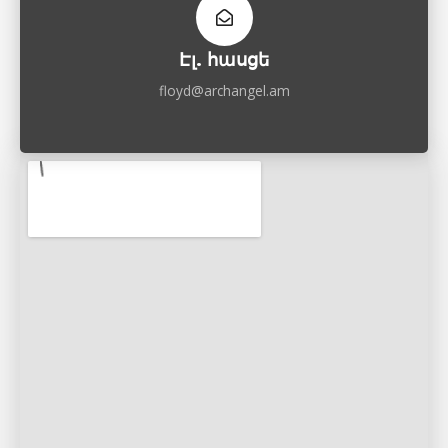
Էլ. հասցե
floyd@archangel.am