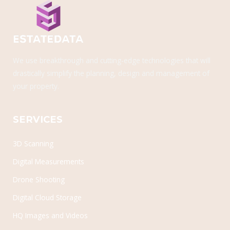
We use breakthrough and cutting-edge technologies that will
drastically simplify the planning, design and management of
your property.
SERVICES
3D Scanning
Digital Measurements
Drone Shooting
Digital Cloud Storage
HQ Images and Videos