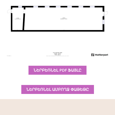
ՆԵՐԲԵՌՆԵԼ PDF ՖԱՅԼԸ
ՆԵՐԲԵՌՆԵԼ ԱՄԲՈՂՋ ՓԱԹԵԹԸ