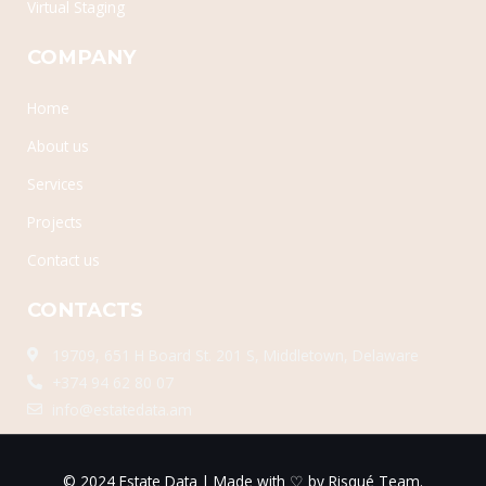
Virtual Staging
COMPANY
Home
About us
Services
Projects
Contact us
CONTACTS
19709, 651 H Board St. 201 S, Middletown, Delaware
+374 94 62 80 07
info@estatedata.am
© 2024 Estate Data | Made with ♡ by
Risqué Team
.