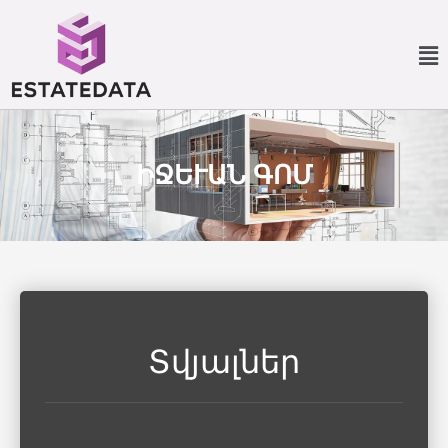
ԻՋԵՒԱՆ ԳՈՄ
Տվյալներ